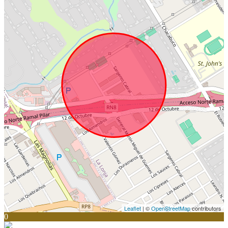
Leaflet
| ©
OpenStreetMap
contributors
0