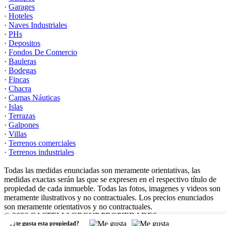
·
Garages
·
Hoteles
·
Naves Industriales
·
PHs
·
Depositos
·
Fondos De Comercio
·
Bauleras
·
Bodegas
·
Fincas
·
Chacra
·
Camas Náuticas
·
Islas
·
Terrazas
·
Galpones
·
Villas
·
Terrenos comerciales
·
Terrenos industriales
Todas las medidas enunciadas son meramente orientativas, las
medidas exactas serán las que se expresen en el respectivo título de
propiedad de cada inmueble. Todas las fotos, imagenes y videos son
meramente ilustrativos y no contractuales. Los precios enunciados
son meramente orientativos y no contractuales.
© 2026 CASTELLI GROUP PROPIEDADES.
,
¿te gusta esta propiedad?
Software Inmobiliario - Tokko Broker