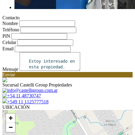
Contacto
Nombre
Teléfono
PIN
Celular
Email
Mensaje
Enviar
Sucursal Castelli Group Propiedades
info@castelligroup.com.ar
+54 11 48730747
+549 11 1125777518
UBICACIÓN
+
−