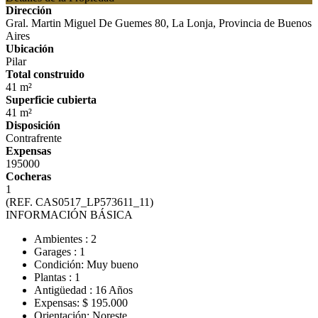
Dirección
Gral. Martin Miguel De Guemes 80, La Lonja, Provincia de Buenos
Aires
Ubicación
Pilar
Total construido
41 m²
Superficie cubierta
41 m²
Disposición
Contrafrente
Expensas
195000
Cocheras
1
(REF. CAS0517_LP573611_11)
INFORMACIÓN BÁSICA
Ambientes : 2
Garages : 1
Condición: Muy bueno
Plantas : 1
Antigüedad : 16 Años
Expensas: $ 195.000
Orientación: Noreste