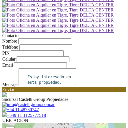
Contacto
Nombre
Teléfono
PIN
Celular
Email
Mensaje
Enviar
Sucursal Castelli Group Propiedades
info@castelligroup.com.ar
+54 11 48730747
+549 11 1125777518
UBICACIÓN