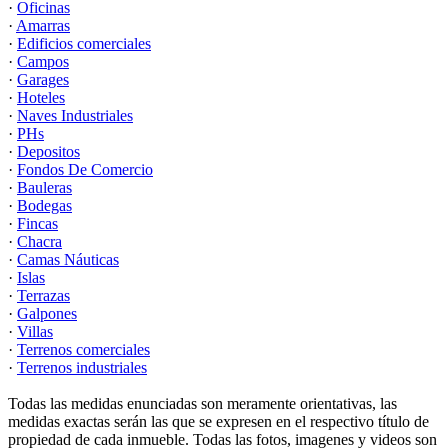
·
Oficinas
·
Amarras
·
Edificios comerciales
·
Campos
·
Garages
·
Hoteles
·
Naves Industriales
·
PHs
·
Depositos
·
Fondos De Comercio
·
Bauleras
·
Bodegas
·
Fincas
·
Chacra
·
Camas Náuticas
·
Islas
·
Terrazas
·
Galpones
·
Villas
·
Terrenos comerciales
·
Terrenos industriales
Todas las medidas enunciadas son meramente orientativas, las
medidas exactas serán las que se expresen en el respectivo título de
propiedad de cada inmueble. Todas las fotos, imagenes y videos son