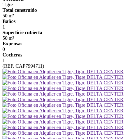
Tigre
Total construido
50 m²
Baños
1
Superficie cubierta
50 m²
Expensas
0
Cocheras
1
(REF. CAP7994711)