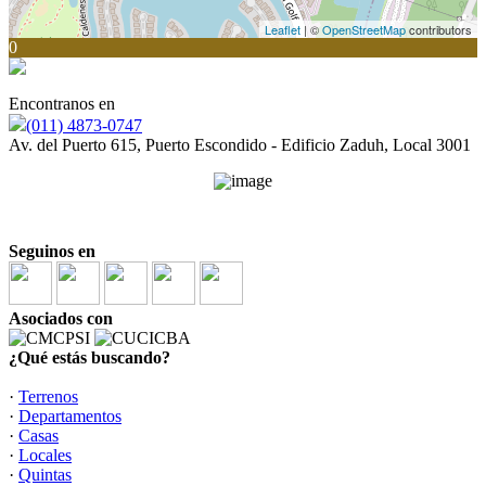
Leaflet
| ©
OpenStreetMap
contributors
0
Encontranos en
(011) 4873-0747
Av. del Puerto 615, Puerto Escondido - Edificio Zaduh, Local 3001
Seguinos en
Asociados con
¿Qué estás buscando?
·
Terrenos
·
Departamentos
·
Casas
·
Locales
·
Quintas