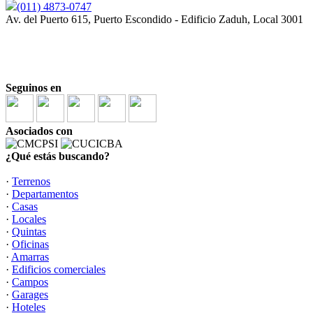
(011) 4873-0747
Av. del Puerto 615, Puerto Escondido - Edificio Zaduh, Local 3001
Seguinos en
Asociados con
¿Qué estás buscando?
·
Terrenos
·
Departamentos
·
Casas
·
Locales
·
Quintas
·
Oficinas
·
Amarras
·
Edificios comerciales
·
Campos
·
Garages
·
Hoteles